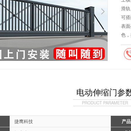
滑轨：
可搭
表面
色，
1
/1
电动伸缩门参
PRODUCT PARAMETER
捷鹰科技
产品