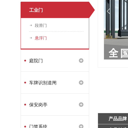
工业门
段滑门
悬浮门
庭院门
车牌识别道闸
不锈钢电动伸缩门产品持续开发
年底冲量·库存告急｜不锈钢伸缩门量产供应中
保安岗亭
12月30日铝合金电动门装车发眉山，年底现货速订！
产品品牌
门禁系统