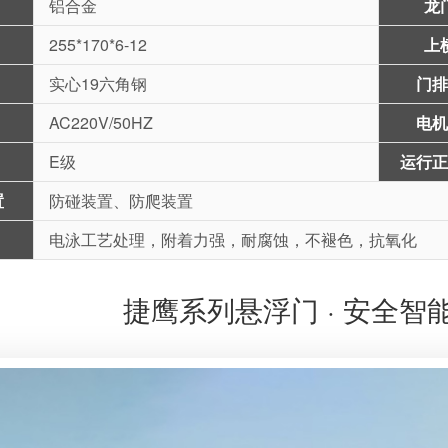
铝合金
龙
255*170*6-12
上
实心19六角钢
门排
AC220V/50HZ
电机
E级
运行正
置
防碰装置、防爬装置
电泳工艺处理，附着力强，耐腐蚀，不褪色，抗氧化
捷鹰系列悬浮门 · 安全智