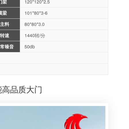
门架
120*120*2.5
横梁
101*80*3-6
主料
80*80*3.0
转速
1440转/分
常噪音
50db
能高品质大门