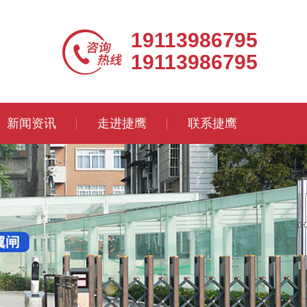
19113986795
19113986795
新闻资讯
走进捷鹰
联系捷鹰