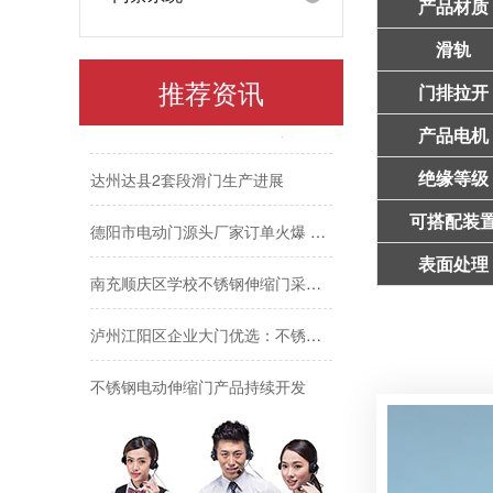
眉山东坡区铝合金电动门完成生产调试
产品材质
滑轨
捷鹰电动门厂家12月27日生产进度
推荐资讯
门排拉开
捷鹰电动门厂家12月26日发货与生产动态
产品电机
达州达县2套段滑门生产进展
绝缘等级
德阳市电动门源头厂家订单火爆 生产提速赶交期
可搭配装
南充顺庆区学校不锈钢伸缩门采购推荐
表面处理
泸州江阳区企业大门优选：不锈钢伸缩门定制方案
不锈钢电动伸缩门产品持续开发
年底冲量·库存告急｜不锈钢伸缩门量产供应中
12月30日铝合金电动门装车发眉山，年底现货速订！