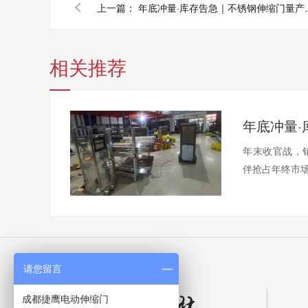
上一篇：
年底冲量·库存
相关推荐
年末收官战，
伴抢占年终市场
请您留言
成都捷鹰电动伸缩门