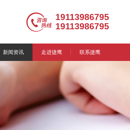
19113986795
19113986795
新闻资讯
走进捷鹰
联系捷鹰