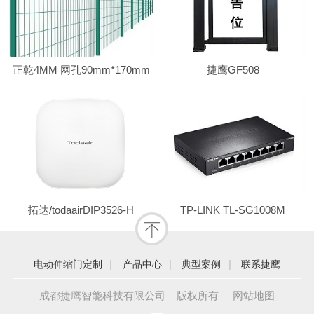
正乾4MM 网孔90mm*170mm
捷鹰GF508
拓达/todaairDIP3526-H
TP-LINK TL-SG1008M
|
|
|
电动伸缩门定制
产品中心
典型案例
联系捷鹰
成都捷鹰智能科技有限公司 版权所有
网站地图