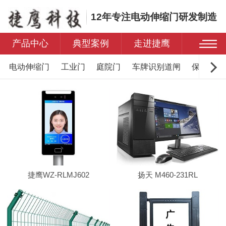
12年专注电动伸缩门研发制造
产品中心
典型案例
走进捷鹰
电动伸缩门
工业门
庭院门
车牌识别道闸
保安岗亭
捷鹰WZ-RLMJ602
扬天 M460-231RL