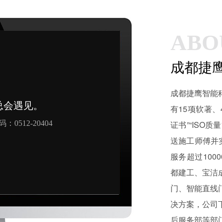
ABO
成都捷
成都捷鹰智能
有15项软著、
证书”“ISO
送施工师傅并
服务超过10
都建工、宝洁
门、智能直线
决方案，公司
后服务部等部