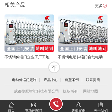
相关产品
更多
不锈钢伸缩门企业工厂工地幼儿园电动大门平移自动无轨医院收缩门
不锈钢电动伸缩门自动电动大门折叠平移分段铝合金工地工厂封板门
|
|
|
电动伸缩门定制
产品中心
典型案例
联系捷鹰
成都捷鹰智能科技有限公司 版权所有
网站地图
首页
电动伸缩门
典型案例
关于我们