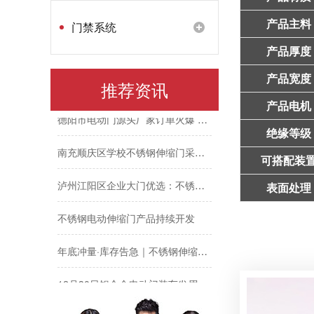
捷鹰电动门厂家12月27日生产进度
产品主料
门禁系统
捷鹰电动门厂家12月26日发货与生产动态
产品厚度
达州达县2套段滑门生产进展
产品宽度
推荐资讯
德阳市电动门源头厂家订单火爆 生产提速赶交期
产品电机
绝缘等级
南充顺庆区学校不锈钢伸缩门采购推荐
可搭配装
泸州江阳区企业大门优选：不锈钢伸缩门定制方案
表面处理
不锈钢电动伸缩门产品持续开发
年底冲量·库存告急｜不锈钢伸缩门量产供应中
12月30日铝合金电动门装车发眉山，年底现货速订！
眉山东坡区铝合金电动门完成生产调试