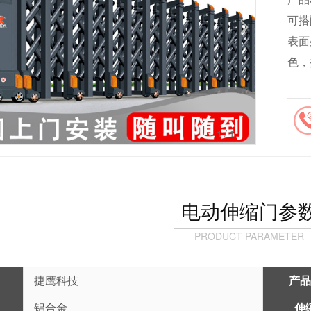
可搭
表面
色，
1
/1
电动伸缩门参
PRODUCT PARAMETER
捷鹰科技
产品
铝合金
伸