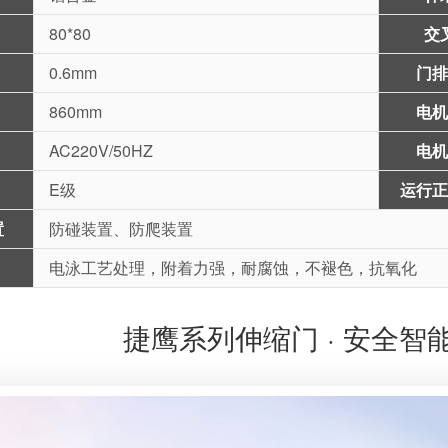
80*80
交
0.6mm
门排
860mm
电机
AC220V/50HZ
电机
E级
运行正
置
防碰装置、防爬装置
电泳工艺处理，附着力强，耐腐蚀，不褪色，抗氧化
捷鹰系列伸缩门 · 安全智