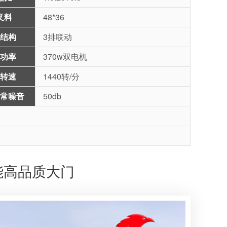
叉料
48*36
结构
3排联动
功率
370w双电机
转速
1440转/分
常噪音
50db
能高品质大门