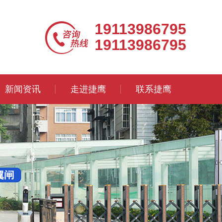
19113986795
19113986795
新闻资讯
走进捷鹰
联系捷鹰