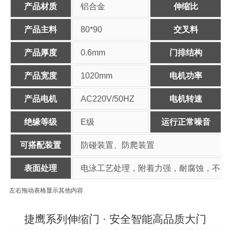
产品材质
铝合金
伸缩比
产品主料
80*90
交叉料
产品厚度
0.6mm
门排结构
产品宽度
1020mm
电机功率
产品电机
AC220V/50HZ
电机转速
绝缘等级
E级
运行正常噪音
可搭配装置
防碰装置、防爬装置
表面处理
电泳工艺处理，附着力强，耐腐蚀，不褪
左右拖动表格显示其他内容
捷鹰系列伸缩门 · 安全智能高品质大门