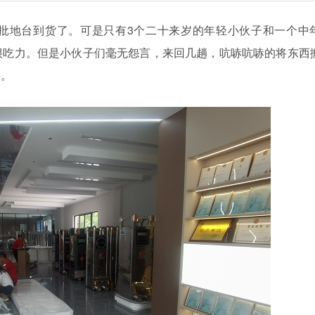
批地台到货了。可是只有3个二十来岁的年轻小伙子和一个中
很吃力。但是小伙子们毫无怨言，来回几趟，吭哧吭哧的将东西
抖。