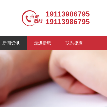
19113986795
19113986795
新闻资讯
走进捷鹰
联系捷鹰