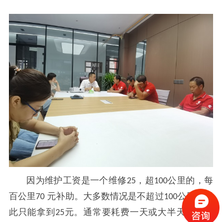
因为维护工资是一个维修
，超
公里的，每
25
100
百公里
元补助。大多数情况是不超过
公里，因
70
100
此只能拿到
元。通常要耗费一天或大半天，师傅
25