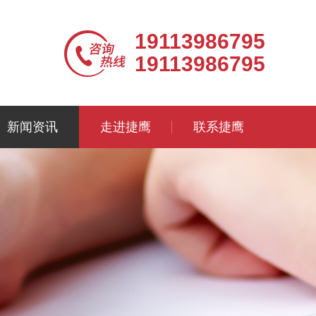
19113986795
19113986795
新闻资讯
走进捷鹰
联系捷鹰