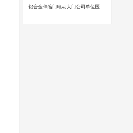
铝合金伸缩门电动大门公司单位医院工厂分段平移折叠自动收缩门