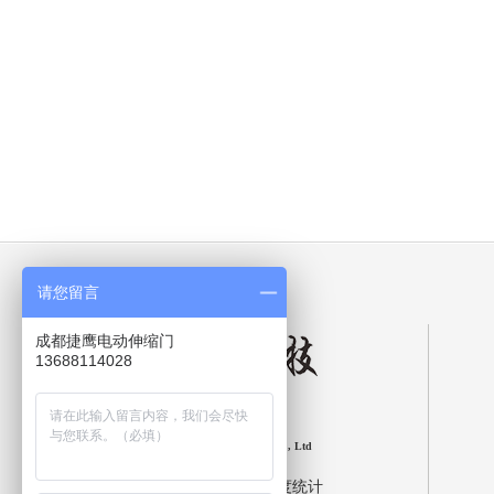
请您留言
成都捷鹰电动伸缩门
13688114028
成都捷鹰智能科技有限公司
Chengdu jieying Intelligent Technology Co., Ltd
网站版权注册 仿冒必究! 百度统计