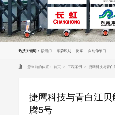
热搜关键词：
段滑门
车牌识别
岗亭
自动伸缩门
您当前的位置：
首页
工程案例
捷鹰科技与青白
>
>
捷鹰科技与青白江贝
腾5号