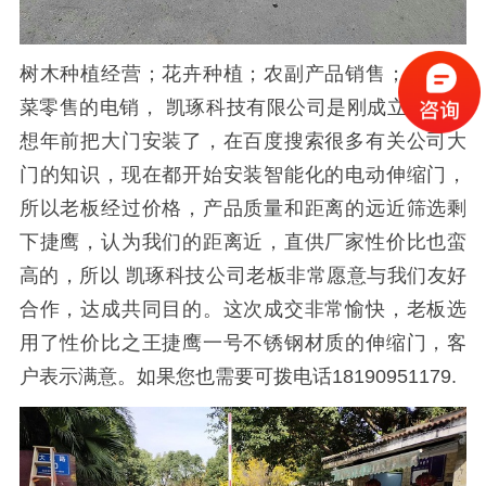
树木种植经营；花卉种植；农副产品销售；新鲜蔬
菜零售的电销，
凯琢科技有限公司
是刚成立，老板
想年前把大门安装了，在百度搜索很多有关公司大
门的知识，现在都开始安装智能化的电动伸缩门，
所以老板经过价格，产品质量和距离的远近筛选剩
下捷鹰
，认为我们的距离近，直供厂家性价比也蛮
高的，所以
凯琢科技
公司老板非常愿意与我们友好
合作，达成共同目的。这次成交非常愉快，老板选
用了性价比之王捷鹰一号不锈钢材质的伸缩门，客
户表示满意。如果您也需要可拨电话
18190951179.