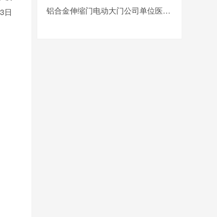
铝合金伸缩门电动大门公司单位医院工厂分段平移折叠自动收缩门
3日