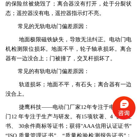
的保险丝被烧毁了；离合器没有打开，处于分裂状
态；遥控器没有电，遥控器指示灯不亮。
常见的无轨电动门偏差原因：
地面极限磁铁缺失，导致无法纠正。电动门电
机检测限位损坏。地面不平，轮子轴承损坏。离合
器有一边没合上；门被撞了，交叉杆损坏了。
常见的有轨电动门偏差原因：
轨道损坏；地面不平，有石头；离合器有一边
没合上。
捷鹰科技——电动门厂家
12
年专注于电动伸缩
门
12
年专注于
生产与研发。有
15
项软著、
4
专利证
书、
30
余件商标等证书；获得
"AAA
信用认证证书”
“
ISO
质量管理证书”、“质量检验检测报告证书”；