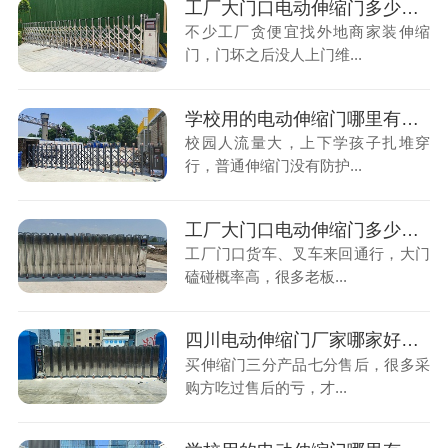
工厂大门口电动伸缩门多少钱一米？售后找不到人，维修太麻烦
不少工厂贪便宜找外地商家装伸缩
门，门坏之后没人上门维...
学校用的电动伸缩门哪里有卖？缺少防夹配置，存在学生安全隐患
校园人流量大，上下学孩子扎堆穿
行，普通伸缩门没有防护...
工厂大门口电动伸缩门多少钱一米？大车多，门体不耐用容易坏
工厂门口货车、叉车来回通行，大门
磕碰概率高，很多老板...
四川电动伸缩门厂家哪家好？售后无保障？本地厂家才靠谱
买伸缩门三分产品七分售后，很多采
购方吃过售后的亏，才...