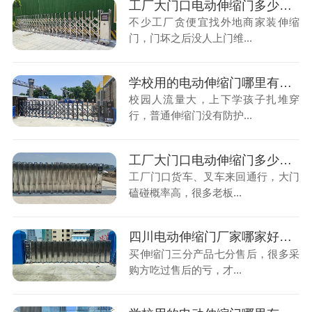
工厂大门口电动伸缩门多少钱一米？售后找不到人，维修太麻烦
不少工厂贪便宜找外地商家装伸缩
门，门坏之后没人上门维...
学校用的电动伸缩门哪里有卖？缺少防夹配置，存在学生安全隐患
校园人流量大，上下学孩子扎堆穿
行，普通伸缩门没有防护...
工厂大门口电动伸缩门多少钱一米？大车多，门体不耐用容易坏
工厂门口货车、叉车来回通行，大门
磕碰概率高，很多老板...
四川电动伸缩门厂家哪家好？售后无保障？本地厂家才靠谱
买伸缩门三分产品七分售后，很多采
购方吃过售后的亏，才...